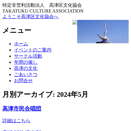
特定非営利活動法人 高津区文化協会
TAKATUKU CULTURE ASSOCIATION
ようこそ高津区文化協会へ
メニュー
コ
ホーム
ン
イベントのご案内
テ
サークル活動
ン
年間の催し
ツ
高津の文化
へ
ごあいさつ
ス
お問合せ
キ
ッ
月別アーカイブ: 2024年5月
プ
高津市民合唱団
詳細はこちら