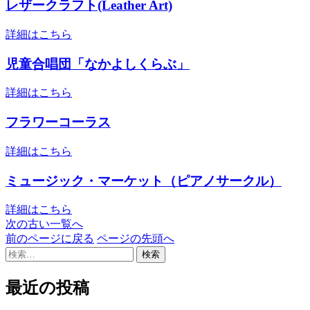
レザークラフト(Leather Art)
詳細はこちら
児童合唱団「なかよしくらぶ」
詳細はこちら
フラワーコーラス
詳細はこちら
ミュージック・マーケット（ピアノサークル）
詳細はこちら
一
次の古い一覧へ
前のページに戻る
ページの先頭へ
覧
検
ペ
索:
ー
最近の投稿
ジ