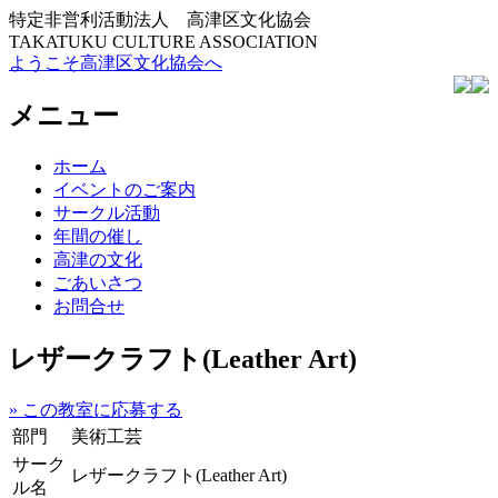
特定非営利活動法人 高津区文化協会
TAKATUKU CULTURE ASSOCIATION
ようこそ高津区文化協会へ
メニュー
コ
ホーム
ン
イベントのご案内
テ
サークル活動
ン
年間の催し
ツ
高津の文化
へ
ごあいさつ
ス
お問合せ
キ
ッ
レザークラフト(Leather Art)
プ
» この教室に応募する
部門
美術工芸
サーク
レザークラフト(Leather Art)
ル名