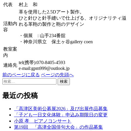
代表
村上 和
革を使用した2.5Dアート製作。
ひと針ひと針手縫いで仕上げる、オリジナリティ溢
活動内
れる革鞄の製作と鞄のデザイン
容
・個展 : 山手234番舘
・神奈川県立 保土ヶ谷gallery coen
教室案
内
tel(携帯):070-8405-4593
連絡先
e-mail:gpm999@outlook.jp
前のページに戻る
ページの先頭へ
検
索:
最近の投稿
「高津区美術公募展2026」及び出展作品募集
「子ども一日文化体験」申込み期限日の変更
小原 孝 ピアノコンサート
第19回 「高津全国俳句大会」の作品募集