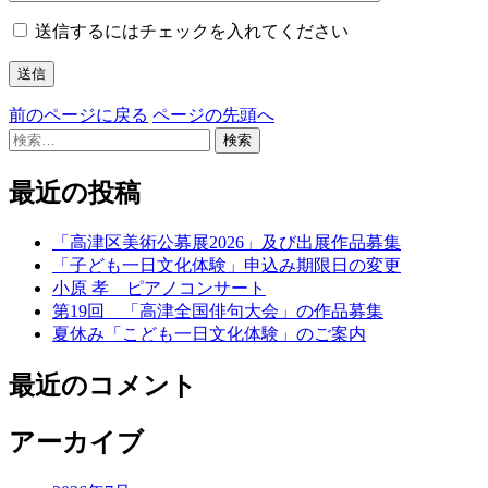
送信するにはチェックを入れてください
前のページに戻る
ページの先頭へ
検
索:
最近の投稿
「高津区美術公募展2026」及び出展作品募集
「子ども一日文化体験」申込み期限日の変更
小原 孝 ピアノコンサート
第19回 「高津全国俳句大会」の作品募集
夏休み「こども一日文化体験」のご案内
最近のコメント
アーカイブ