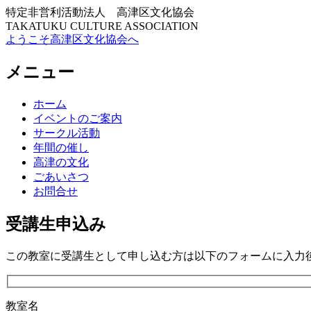
特定非営利活動法人 高津区文化協会
TAKATUKU CULTURE ASSOCIATION
ようこそ高津区文化協会へ
メニュー
コ
ホーム
ン
イベントのご案内
テ
サークル活動
ン
年間の催し
ツ
高津の文化
へ
ごあいさつ
ス
お問合せ
キ
ッ
受講生申込み
プ
この教室に受講生として申し込む方は以下のフォームに入力
教室名