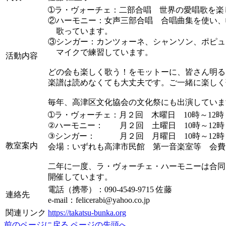
➀ラ・ヴォーチェ：二部合唱 世界の愛唱歌を楽
②ハーモニー：女声三部合唱 合唱曲集を使い、
歌っています。
③シンガー：カンツォーネ、シャンソン、ポピュ
マイクで練習しています。
活動内容
どの会も楽しく歌う！をモットーに、皆さん明る
楽譜は読めなくても大丈夫です。ご一緒に楽しく
毎年、高津区文化協会の文化祭にも出演していま
➀ラ・ヴォーチェ：月２回 木曜日 10時～12時
②ハーモニー： 月２回 土曜日 10時～12時
③シンガー： 月２回 月曜日 10時～12時
教室案内
会場：いずれも高津市民館 第一音楽室等 会費：
二年に一度、ラ・ヴォーチェ・ハーモニーは合同
開催しています。
電話（携帯）：090-4549-9715 佐藤
連絡先
e-mail：felicerabi@yahoo.co.jp
関連リンク
https://takatsu-bunka.org
前のページに戻る
ページの先頭へ