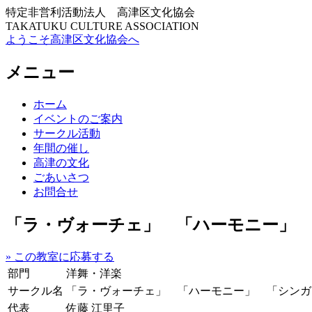
特定非営利活動法人 高津区文化協会
TAKATUKU CULTURE ASSOCIATION
ようこそ高津区文化協会へ
メニュー
コ
ホーム
ン
イベントのご案内
テ
サークル活動
ン
年間の催し
ツ
高津の文化
へ
ごあいさつ
ス
お問合せ
キ
ッ
「ラ・ヴォーチェ」 「ハーモニー」
プ
» この教室に応募する
部門
洋舞・洋楽
サークル名
「ラ・ヴォーチェ」 「ハーモニー」 「シンガ
代表
佐藤 江里子