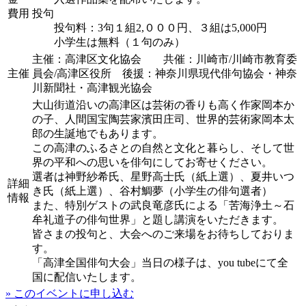
費用
投句
投句料：3句１組2,０００円、３組は5,000円
小学生は無料（１句のみ）
主催：高津区文化協会 共催：川崎市/川崎市教育委
主催
員会/高津区役所 後援：神奈川県現代俳句協会・神奈
川新聞社・高津観光協会
大山街道沿いの高津区は芸術の香りも高く作家岡本か
の子、人間国宝陶芸家濱田庄司、世界的芸術家岡本太
郎の生誕地でもあります。
この高津のふるさとの自然と文化と暮らし、そして世
界の平和への思いを俳句にしてお寄せください。
選者は神野紗希氏、星野高士氏（紙上選）、夏井いつ
詳細
き氏（紙上選）、谷村鯛夢（小学生の俳句選者）
情報
また、特別ゲストの武良竜彦氏による「苦海浄土～石
牟礼道子の俳句世界」と題し講演をいただきます。
皆さまの投句と、大会へのご来場をお待ちしておりま
す。
「高津全国俳句大会」当日の様子は、you tubeにて全
国に配信いたします。
» このイベントに申し込む