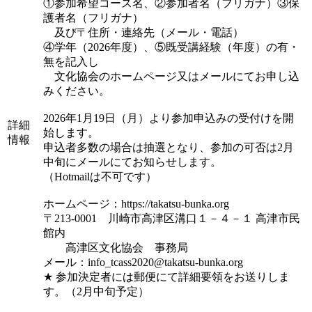
①参加希望コース名、②参加者名（フリガナ）③保
護者名（フリガナ）
及び〒住所・連絡先（メール・電話）
④学年（2026年度）、⑤既受講経験（年度）の有・
無を記入し
文化協会のホームページ又はメールにてお申し込
みください。
2026年1月19日（月）より参加申込みの受付けを開
詳細
始します。
情報
申込者多数の場合は抽選となり、参加の可否は2月
中旬にメールにてお知らせします。
（Hotmailは不可です）
ホームページ：https://takatsu-bunka.org
〒213-0001 川崎市高津区溝口１－４－１ 高津市民
館内
高津区文化協会 事務局
メール：info_tcass2020@takatsu-bunka.org
★ 参加決定者には郵便にて詳細要領をお送りしま
す。（2月中旬予定）