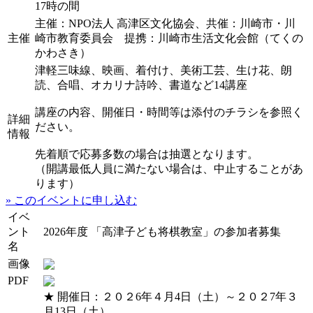
17時の間
主催：NPO法人 高津区文化協会、共催：川崎市・川
主催
崎市教育委員会 提携：川崎市生活文化会館（てくの
かわさき）
津軽三味線、映画、着付け、美術工芸、生け花、朗
読、合唱、オカリナ詩吟、書道など14講座
講座の内容、開催日・時間等は添付のチラシを参照く
詳細
ださい。
情報
先着順で応募多数の場合は抽選となります。
（開講最低人員に満たない場合は、中止することがあ
ります）
» このイベントに申し込む
イベ
ント
2026年度 「高津子ども将棋教室」の参加者募集
名
画像
PDF
★ 開催日：２０２6年４月4日（土）～２０２7年３
月13日（土）