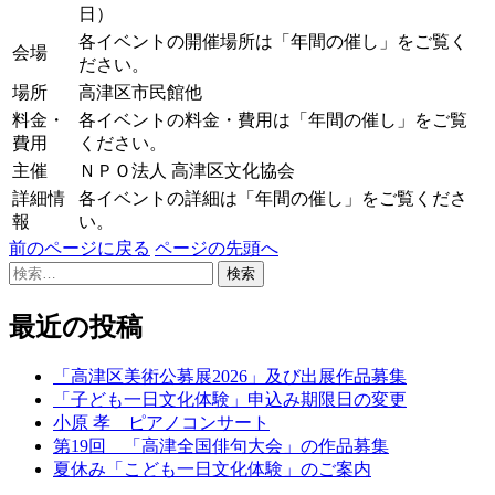
日）
各イベントの開催場所は「年間の催し」をご覧く
会場
ださい。
場所
高津区市民館他
料金・
各イベントの料金・費用は「年間の催し」をご覧
費用
ください。
主催
ＮＰＯ法人 高津区文化協会
詳細情
各イベントの詳細は「年間の催し」をご覧くださ
報
い。
前のページに戻る
ページの先頭へ
検
索:
最近の投稿
「高津区美術公募展2026」及び出展作品募集
「子ども一日文化体験」申込み期限日の変更
小原 孝 ピアノコンサート
第19回 「高津全国俳句大会」の作品募集
夏休み「こども一日文化体験」のご案内