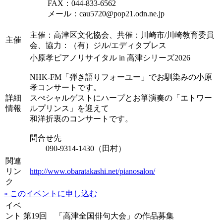
FAX：044-833-6562
メール：cau5720@pop21.odn.ne.jp
主催：高津区文化協会、共催：川崎市/川崎教育委員
主催
会、協力：（有）ジル/エディタプレス
小原孝ピアノリサイタル in 高津シリーズ2026
NHK-FM「弾き語りフォーユー」でお馴染みの小原
孝コンサートです。
詳細
スぺシャルゲストにハープとお箏演奏の「エトワー
情報
ルプリンス」を迎えて
和洋折衷のコンサートです。
問合せ先
090-9314-1430（田村）
関連
リン
http://www.obaratakashi.net/pianosalon/
ク
» このイベントに申し込む
イベ
ント
第19回 「高津全国俳句大会」の作品募集