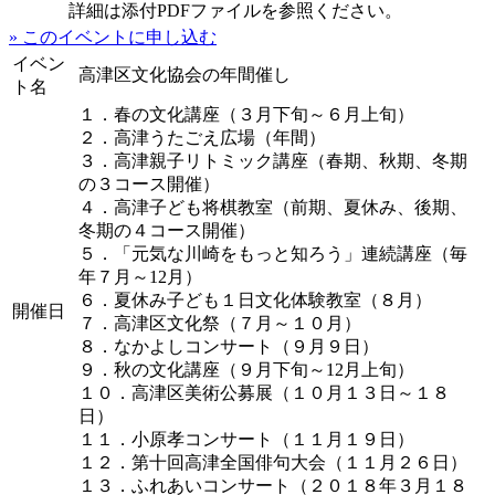
詳細は添付PDFファイルを参照ください。
» このイベントに申し込む
イベン
高津区文化協会の年間催し
ト名
１．春の文化講座（３月下旬～６月上旬）
２．高津うたごえ広場（年間）
３．高津親子リトミック講座（春期、秋期、冬期
の３コース開催）
４．高津子ども将棋教室（前期、夏休み、後期、
冬期の４コース開催）
５．「元気な川崎をもっと知ろう」連続講座（毎
年７月～12月）
６．夏休み子ども１日文化体験教室（８月）
開催日
７．高津区文化祭（７月～１０月）
８．なかよしコンサート（９月９日）
９．秋の文化講座（９月下旬～12月上旬）
１０．高津区美術公募展（１０月１３日～１８
日）
１１．小原孝コンサート（１１月１９日）
１２．第十回高津全国俳句大会（１１月２６日）
１３．ふれあいコンサート（２０１８年３月１８