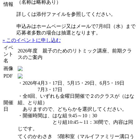
（名称は略称あり）
情報
詳しくは添付ファイルを参照してください。
申込みはホームページ又はメールで7月8日（水）まで
応募者多数の場合は抽選となります。
» このイベントに申し込む
イベ
2026年度 親子のためのリトミック講座、前期クラ
ント
スのご案内
名
画像
PDF
・2026年4月3・17日、5月15・29日、6月5・19日
7月3・17日
・全8回、いずれも金曜日開催で２のクラスが（はな
開催
組、とり組）
日
ありますので、どちらかを選択してください。
・開催時間は、はな組 9:45～10：30
とり組10:45～11：30間で、内容は同
じです。
てくのかわさき 5階和室（マルイファミリー溝口う