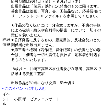
応募期間は9月4日（金）～９月24日（木）
出展作品は「個展」以外は未発表のものに限ります。
募集作品は絵画、写真、書、工芸品など、応募要項は
リーフレット（PDFファイル）を参照してください。
★作品の取り扱いには十分注意しますが、不慮の事故
による破損・紛失や盗難等の損害 について一切その
責任を負いません。
詳細
★公序良俗に反するもの、販売目的、反社会勢力との
情報
関係者は出展出来ません。
★第三者の権利（著作権、肖像権等）の侵害などの場
合は、主催者は一切の責任を負わず 応募者が対処す
るものといたします。
18歳以上、川崎市高津区在住者及び在勤者。高津区で
活動する美術工芸家
出展作品が80点になり次第、締め切り
» このイベントに申し込む
イベ
ント
小原 孝 ピアノコンサート
名