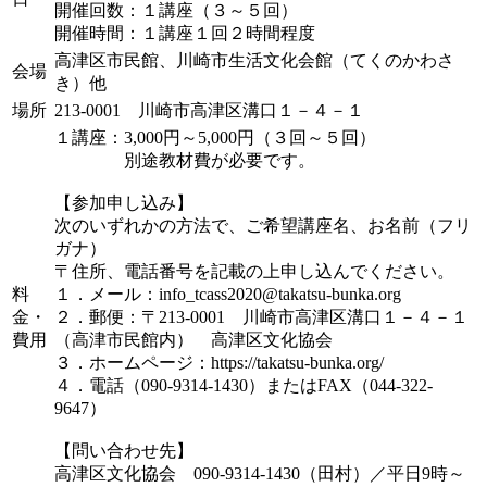
開催回数：１講座（３～５回）
開催時間：１講座１回２時間程度
高津区市民館、川崎市生活文化会館（てくのかわさ
会場
き）他
場所
213-0001 川崎市高津区溝口１－４－１
１講座：3,000円～5,000円（３回～５回）
別途教材費が必要です。
【参加申し込み】
次のいずれかの方法で、ご希望講座名、お名前（フリ
ガナ）
〒住所、電話番号を記載の上申し込んでください。
料
１．メール：info_tcass2020@takatsu-bunka.org
金・
２．郵便：〒213-0001 川崎市高津区溝口１－４－１
費用
（高津市民館内） 高津区文化協会
３．ホームページ：https://takatsu-bunka.org/
４．電話（090-9314-1430）またはFAX（044-322-
9647）
【問い合わせ先】
高津区文化協会 090-9314-1430（田村）／平日9時～