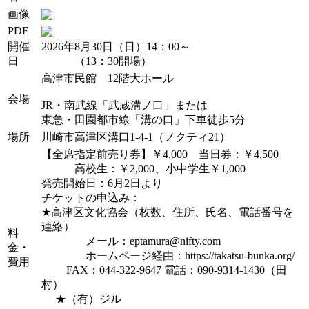
画像
PDF
開催
2026年8月30日（日）14：00～
日
（13：30開場）
高津市民館 12階大ホール
会場
JR・南武線「武蔵溝ノ口」または
東急・田園都市線「溝の口」下車徒歩5分
場所
川崎市高津区溝口1-4-1（ノクティ21）
【全席指定前売り券】￥4,000 当日券：￥4,500
高校生：￥2,000、小中学生￥1,000
発売開始日：6月2日より
チケットの申込み：
★高津区文化協会（枚数、住所、氏名、電話番号を
連絡）
料
メール：eptamura@nifty.com
金・
ホームページ経由：https://takatsu-bunka.org/
費用
FAX：044-322-9647 電話：090-9314-1430（田
村）
★（有）ジル