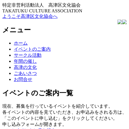
特定非営利活動法人 高津区文化協会
TAKATUKU CULTURE ASSOCIATION
ようこそ高津区文化協会へ
メニュー
コ
ホーム
ン
イベントのご案内
テ
サークル活動
ン
年間の催し
ツ
高津の文化
へ
ごあいさつ
ス
お問合せ
キ
ッ
イベントのご案内一覧
プ
現在、募集を行っているイベントを紹介しています。
各イベントの内容を見ていただき、お申込みをされる方は、
「このイベントに申し込む」をクリックしてください。
申し込みフォームが開きます。