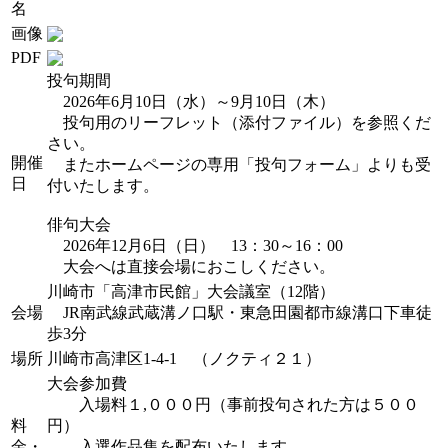
名
画像
PDF
投句期間
2026年6月10日（水）～9月10日（木）
投句用のリーフレット（添付ファイル）を参照くだ
さい。
開催
またホームページの専用「投句フォーム」よりも受
日
付いたします。
俳句大会
2026年12月6日（日） 13：30～16：00
大会へは直接会場におこしください。
川崎市「高津市民館」大会議室（12階）
会場
JR南武線武蔵溝ノ口駅・東急田園都市線溝口下車徒
歩3分
場所
川崎市高津区1-4-1 （ノクティ２１）
大会参加費
入場料１,０００円（事前投句された方は５００
料
円）
金・
入選作品集を配布いたします。