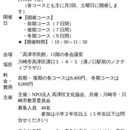
（各コースとも主に月2回、土曜日に開催しま
す）
開催
★【開催コース】
日
・前期コース（７日間）
・後期コース（７日間）
・冬期コース（５日間）
★【開催時間】：10：00～11：50
会場
「高津市民館」11階の各会議室
川崎市高津区溝口１－４－１（溝ノ口駅前のノクテ
場所
ィプラザ2）
料
前期・ 後期の各コースは8,400円、 冬期コースは
金・
6,000円
費用
主催：NPO法人 高津区文化協会、共催：川崎市・川
主催
崎市教育委員会
募集人員 48名
参加は小学２年生以上（１年生以下は問
合せください）