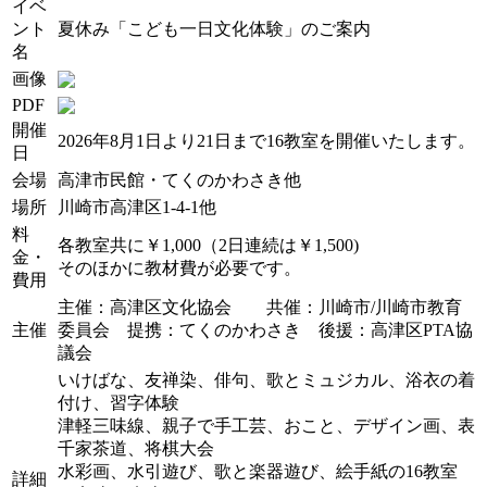
イベ
ント
夏休み「こども一日文化体験」のご案内
名
画像
PDF
開催
2026年8月1日より21日まで16教室を開催いたします。
日
会場
高津市民館・てくのかわさき他
場所
川崎市高津区1-4-1他
料
各教室共に￥1,000（2日連続は￥1,500)
金・
そのほかに教材費が必要です。
費用
主催：高津区文化協会 共催：川崎市/川崎市教育
主催
委員会 提携：てくのかわさき 後援：高津区PTA協
議会
いけばな、友禅染、俳句、歌とミュジカル、浴衣の着
付け、習字体験
津軽三味線、親子で手工芸、おこと、デザイン画、表
千家茶道、将棋大会
水彩画、水引遊び、歌と楽器遊び、絵手紙の16教室
詳細