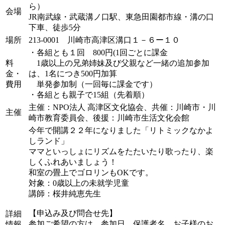
ら）
会場
JR南武線・武蔵溝ノ口駅、東急田園都市線・溝の口
下車、徒歩5分
場所
213-0001 川崎市高津区溝口１－６ー１０
・各組とも１回 800円(1回ごとに課金
料
1歳以上の兄弟姉妹及び父親など一緒の追加参加
金・
は、1名につき500円加算
費用
単発参加制（一回毎に課金です）
・各組とも親子で15組（先着順）
主催：NPO法人 高津区文化協会、共催：川崎市・川
主催
崎市教育委員会、後援：川崎市生活文化会館
今年で開講２２年になりました「リトミックなかよ
しランド」
ママといっしょにリズムをたたいたり歌ったり、楽
しくふれあいましょう！
和室の畳上でゴロリンもOKです。
対象：0歳以上の未就学児童
講師：桜井純恵先生
【申込み及び問合せ先】
詳細
参加ご希望の方は、参加日、保護者名、お子様のお
情報