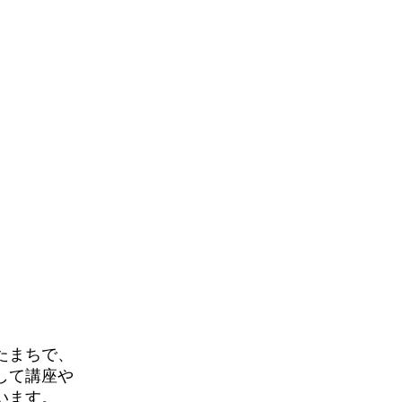
たまちで、
して講座や
います。