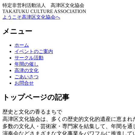
特定非営利活動法人 高津区文化協会
TAKATUKU CULTURE ASSOCIATION
ようこそ高津区文化協会へ
メニュー
コ
ホーム
ン
イベントのご案内
テ
サークル活動
ン
年間の催し
ツ
高津の文化
へ
ごあいさつ
ス
お問合せ
キ
ッ
トップページの記事
プ
歴史と文化の香るまちで
高津区文化協会は、多くの歴史的文化的遺産に恵まれ
多数の文化人・芸術家・専門家を結集して、年間を通
演奏会などさまざまな文化事業をパワフルに推進して