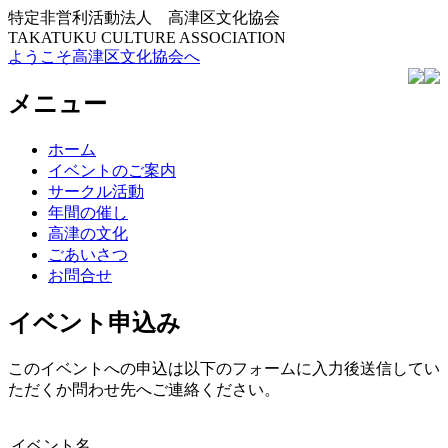
特定非営利活動法人 高津区文化協会
TAKATUKU CULTURE ASSOCIATION
ようこそ高津区文化協会へ
メニュー
コ
ホーム
ン
イベントのご案内
テ
サークル活動
ン
年間の催し
ツ
高津の文化
へ
ごあいさつ
ス
お問合せ
キ
ッ
イベント申込み
プ
このイベントへの申込は以下のフォームに入力後送信してい
ただくか問わせ先へご連絡ください。
イベント名